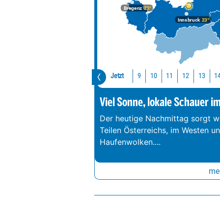
Bregenz
23°
Innsbruck
23°
Jetzt
10
11
12
13
1
9
Viel Sonne, lokale Schauer i
Der heutige Nachmittag sorgt we
Teilen Österreichs, im Westen u
Haufenwolken.
...
meh