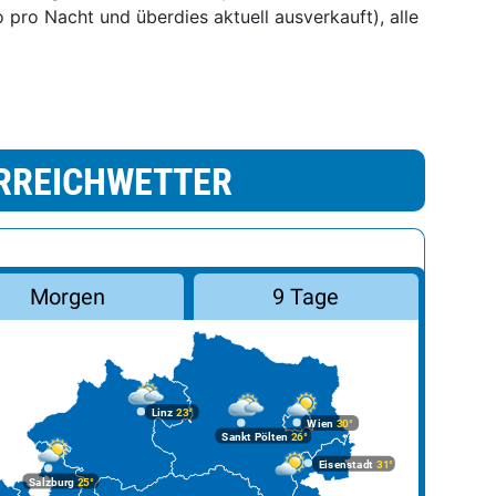
 pro Nacht und überdies aktuell ausverkauft), alle
RREICHWETTER
Morgen
9 Tage
Linz
23°
Wien
30°
Sankt Pölten
26°
Eisenstadt
31°
Salzburg
25°