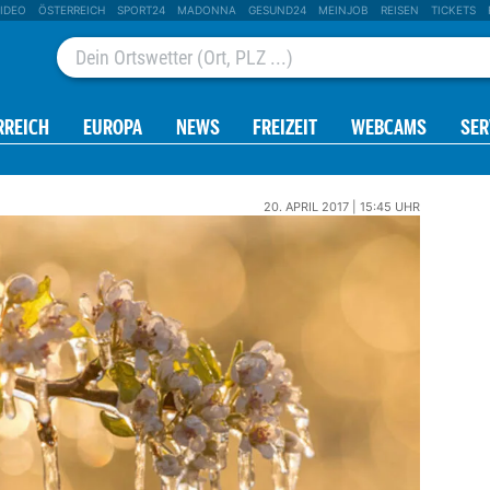
IDEO
ÖSTERREICH
SPORT24
MADONNA
GESUND24
MEINJOB
REISEN
TICKETS
RREICH
EUROPA
NEWS
FREIZEIT
WEBCAMS
SER
20. APRIL 2017 | 15:45 UHR