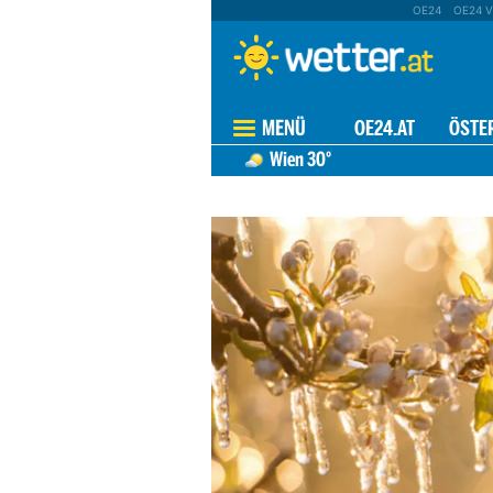
OE24
OE24 V
MENÜ
OE24.AT
ÖSTE
Wien
30°