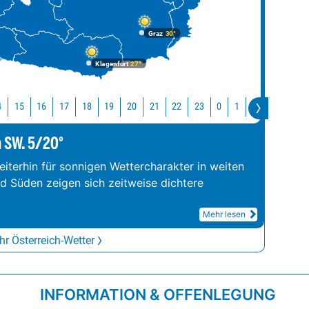
Graz
30°
Klagenfurt
27°
4
15
16
17
18
19
20
21
22
23
0
1
2
3
4
m SW. 5/20°
iterhin für sonnigen Wettercharakter in weiten
nd Süden zeigen sich zeitweise dichtere
Mehr lesen
r Österreich-Wetter
INFORMATION & OFFENLEGUNG