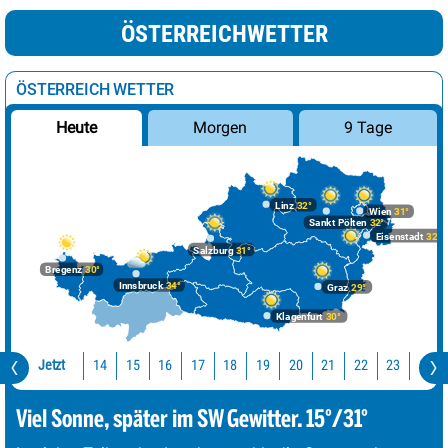
ÖSTERREICHWETTER
ÖSTERREICH WETTER
Morgen
9 Tage
Heute
Linz
32°
Wien
31°
Sankt Pölten
32°
Eisenstadt
32°
Salzburg
31°
Bregenz
30°
Innsbruck
34°
Graz
29°
Klagenfurt
30°
Jetzt
14
15
16
17
18
19
20
21
22
23
0
Viel Sonne, später im SW Gewitter. 15°/31°