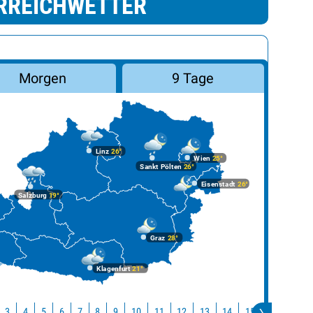
RREICHWETTER
Morgen
9 Tage
Linz
26°
Wien
25°
Sankt Pölten
26°
Eisenstadt
26°
Salzburg
19°
Graz
28°
Klagenfurt
21°
10
11
12
13
14
15
16
17
3
4
5
6
7
8
9