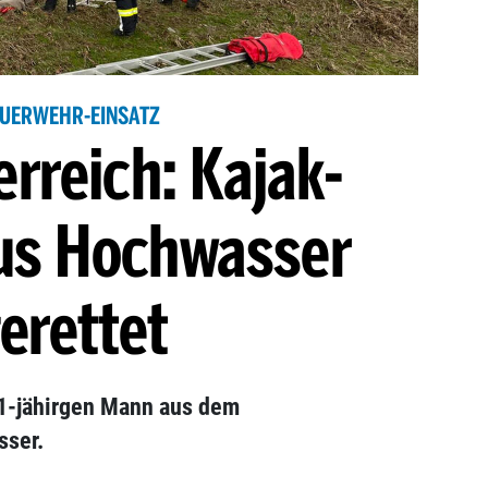
EUERWEHR-EINSATZ
rreich: Kajak-
aus Hochwasser
erettet
51-jähirgen Mann aus dem
ser.