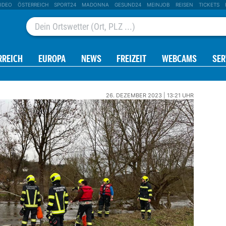
IDEO
ÖSTERREICH
SPORT24
MADONNA
GESUND24
MEINJOB
REISEN
TICKETS
RREICH
EUROPA
NEWS
FREIZEIT
WEBCAMS
SER
26. DEZEMBER 2023 | 13:21 UHR