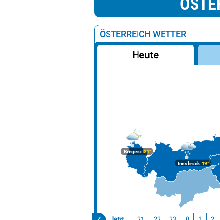
ÖSTE
ÖSTERREICH WETTER
Heute
Bregenz
24°
Innsbruck
19°
Jetzt
21
22
23
0
1
2