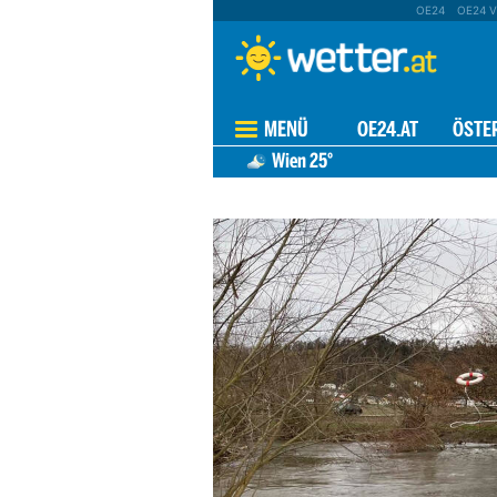
OE24
OE24 V
MENÜ
OE24.AT
ÖSTE
Wien
25°