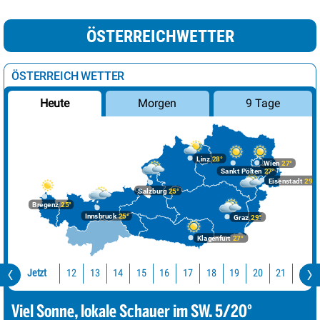
ÖSTERREICHWETTER
ÖSTERREICH WETTER
Morgen
9 Tage
Heute
Linz
28°
Wien
27°
Sankt Pölten
27°
Eisenstadt
29°
Salzburg
25°
Bregenz
25°
Innsbruck
25°
Graz
29°
Klagenfurt
27°
Jetzt
12
13
14
15
16
17
18
19
20
21
22
Viel Sonne, lokale Schauer im SW. 5/20°