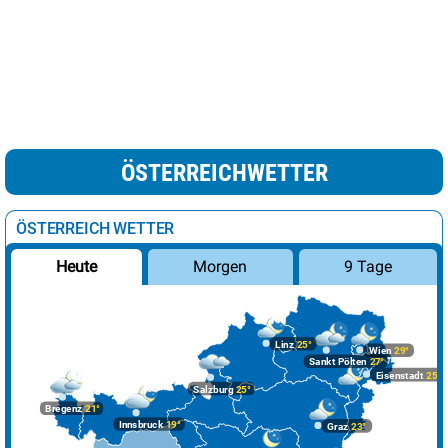
ÖSTERREICHWETTER
ÖSTERREICH WETTER
Morgen
9 Tage
Heute
Linz
25°
Wien
29°
Sankt Pölten
27°
Eisenstadt
25°
Salzburg
25°
Bregenz
21°
Innsbruck
19°
Graz
23°