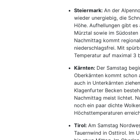
Steiermark:
An der Alpenno
wieder unergiebig, die Sch
Höhe. Aufhellungen gibt es
Mürztal sowie im Südosten 
Nachmittag kommt regional 
niederschlagsfrei. Mit spür
Temperatur auf maximal 3 b
Kärnten:
Der Samstag begin
Oberkärnten kommt schon am
auch in Unterkärnten ziehe
Klagenfurter Becken beste
Nachmittag meist lichtet.
noch ein paar dichte Wolken 
Höchsttemperaturen erreich
Tirol:
Am Samstag Nordwest
Tauernwind in Osttirol. Im 