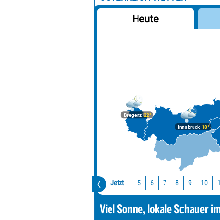
Heute
Bregenz
22°
Innsbruck
18°
Jetzt
10
5
6
7
8
9
Viel Sonne, lokale Schauer i