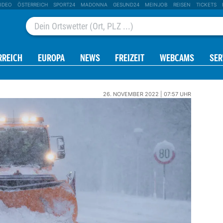
IDEO
ÖSTERREICH
SPORT24
MADONNA
GESUND24
MEINJOB
REISEN
TICKETS
RREICH
EUROPA
NEWS
FREIZEIT
WEBCAMS
SER
26. NOVEMBER 2022 | 07:57 UHR