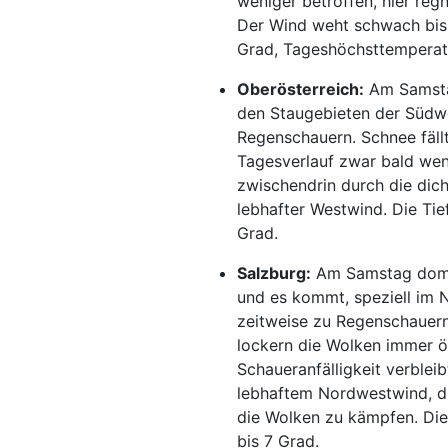
weniger betroffen, hier reg
Der Wind weht schwach bis
Grad, Tageshöchsttemperatu
Oberösterreich:
Am Samstag
den Staugebieten der Südw
Regenschauern. Schnee fäll
Tagesverlauf zwar bald wen
zwischendrin durch die di
lebhafter Westwind. Die Tie
Grad.
Salzburg:
Am Samstag domin
und es kommt, speziell im 
zeitweise zu Regenschauern
lockern die Wolken immer öf
Schaueranfälligkeit verbleib
lebhaftem Nordwestwind, di
die Wolken zu kämpfen. Die 
bis 7 Grad.