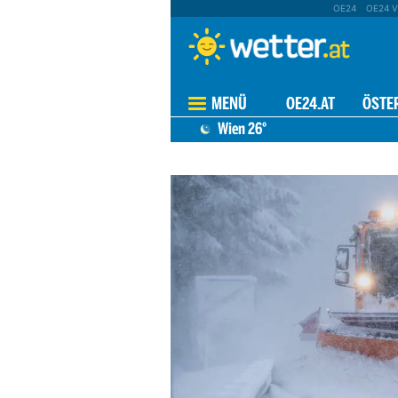
OE24
OE24 V
MENÜ
OE24.AT
ÖSTE
Wien
26°