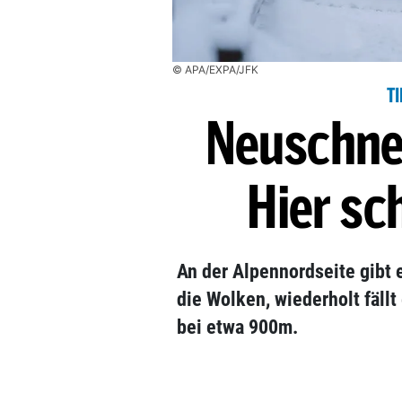
© APA/EXPA/JFK
T
Neuschne
Hier sc
An der Alpennordseite gibt 
die Wolken, wiederholt fäll
bei etwa 900m.