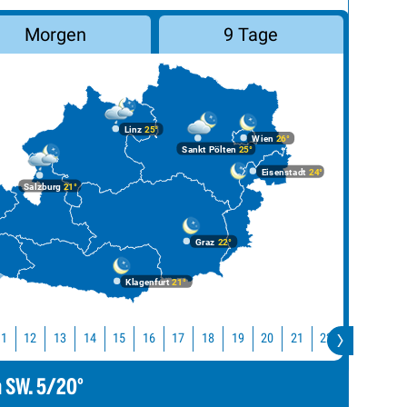
Morgen
9 Tage
Linz
25°
Wien
26°
Sankt Pölten
25°
Eisenstadt
24°
Salzburg
21°
Graz
22°
Klagenfurt
21°
11
12
13
14
15
16
17
18
19
20
21
22
23
0
m SW. 5/20°