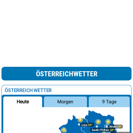
ÖSTERREICHWETTER
ÖSTERREICH WETTER
Morgen
9 Tage
Heute
Linz
24°
Wien
25°
Sankt Pölten
23°