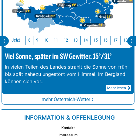
Eisenstadt
21°
Salzburg
25°
Bregenz
24°
Innsbruck
24°
Graz
24°
Klagenfurt
21°
Jetzt
10
11
12
13
14
15
16
17
18
1
8
9
Viel Sonne, später im SW Gewitter. 15°/31°
In vielen Teilen des Landes strahlt die Sonne von früh
bis spät nahezu ungestört vom Himmel. Im Bergland
können sich vor
...
Mehr lesen
mehr Österreich-Wetter
INFORMATION & OFFENLEGUNG
Kontakt
Impressum