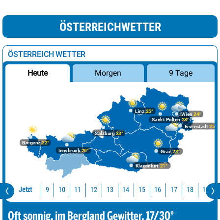
ÖSTERREICHWETTER
ÖSTERREICH WETTER
Morgen
9 Tage
Heute
Linz
25°
Wien
24°
Sankt Pölten
23°
Eisenstadt
25°
Salzburg
23°
Bregenz
22°
Innsbruck
20°
Graz
23°
Klagenfurt
21°
Jetzt
10
11
12
13
14
15
16
17
18
19
9
Oft sonnig, im Bergland Gewitter. 17/30°