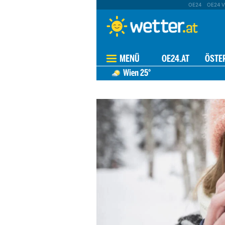
OE24
OE24 V
MENÜ
OE24.AT
ÖSTE
Wien
25°