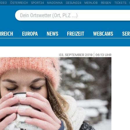
IDEO
ÖSTERREICH
SPORT24
MADONNA
GESUND24
MEINJOB
REISEN
TICKETS
RREICH
EUROPA
NEWS
FREIZEIT
WEBCAMS
SER
03. SEPTEMBER 2019 | 06:13 UHR