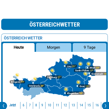
ÖSTERREICHWETTER
ÖSTERREICH WETTER
Morgen
9 Tage
Heute
Linz
21°
Wien
20°
Sankt Pölten
17°
Eisenstadt
18°
Salzburg
17°
Bregenz
19°
Innsbruck
18°
Graz
19°
Klagenfurt
18°
Jetzt
10
11
12
13
14
15
16
17
6
7
8
9