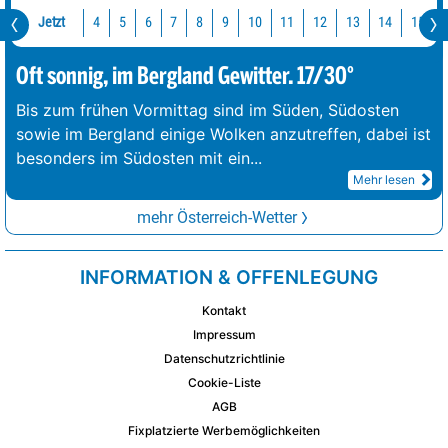
Jetzt
10
11
12
13
14
15
4
5
6
7
8
9
Oft sonnig, im Bergland Gewitter. 17/30°
Bis zum frühen Vormittag sind im Süden, Südosten
sowie im Bergland einige Wolken anzutreffen, dabei ist
besonders im Südosten mit ein
...
Mehr lesen
mehr Österreich-Wetter
INFORMATION & OFFENLEGUNG
Kontakt
Impressum
Datenschutzrichtlinie
Cookie-Liste
AGB
Fixplatzierte Werbemöglichkeiten