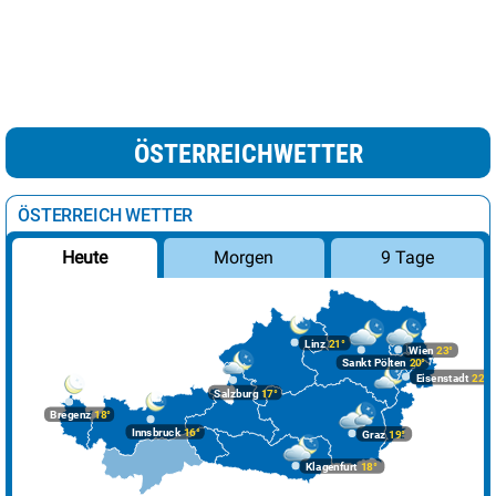
ÖSTERREICHWETTER
ÖSTERREICH WETTER
Morgen
9 Tage
Heute
Linz
21°
Wien
23°
Sankt Pölten
20°
Eisenstadt
22°
Salzburg
17°
Bregenz
18°
Innsbruck
16°
Graz
19°
Klagenfurt
18°