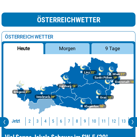
ÖSTERREICHWETTER
ÖSTERREICH WETTER
Morgen
9 Tage
Heute
Linz
22°
Wien
21°
Sankt Pölten
19°
Eisenstadt
18°
Salzburg
18°
Bregenz
21°
Innsbruck
19°
Graz
18°
Klagenfurt
18°
Jetzt
10
11
12
13
14
2
3
4
5
6
7
8
9