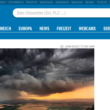
IDEO
ÖSTERREICH
SPORT24
MADONNA
GESUND24
MEINJOB
REISEN
TICKETS
RREICH
EUROPA
NEWS
FREIZEIT
WEBCAMS
SER
22. JUNI 2023 | 11:26 UHR