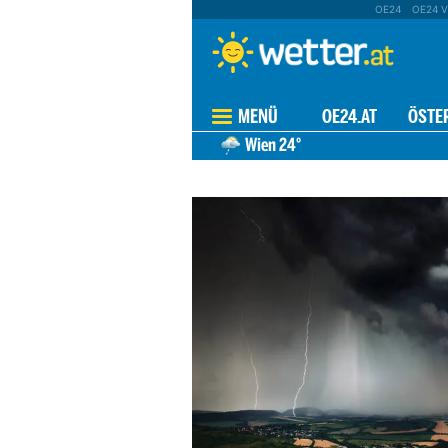
OE24
OE24 V
MENÜ
OE24.AT
ÖSTE
Wien
24°