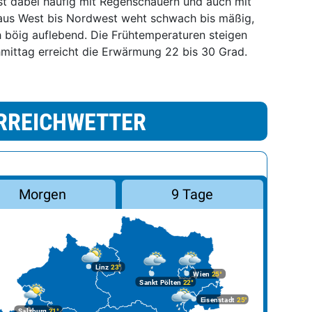
t dabei häufig mit Regenschauern und auch mit
 aus West bis Nordwest weht schwach bis mäßig,
 böig auflebend. Die Frühtemperaturen steigen
hmittag erreicht die Erwärmung 22 bis 30 Grad.
RREICHWETTER
Morgen
9 Tage
Linz
23°
Wien
25°
Sankt Pölten
22°
Eisenstadt
25°
Salzburg
21°