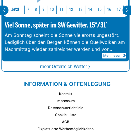
Jetzt
10
11
12
13
14
15
16
17
18
7
8
9
Viel Sonne, später im SW Gewitter. 15°/31°
Am Sonntag scheint die Sonne vielerorts ungestört.
Lediglich über den Bergen können die Quellwolken am
Nachmittag wieder zahlreicher werden und vor
...
Mehr lesen
mehr Österreich-Wetter
INFORMATION & OFFENLEGUNG
Kontakt
Impressum
Datenschutzrichtlinie
Cookie-Liste
AGB
Fixplatzierte Werbemöglichkeiten