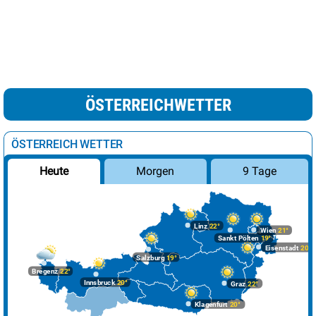
ÖSTERREICHWETTER
ÖSTERREICH WETTER
Morgen
9 Tage
Heute
Linz
22°
Wien
21°
Sankt Pölten
19°
Eisenstadt
20°
Salzburg
19°
Bregenz
22°
Innsbruck
20°
Graz
22°
Klagenfurt
20°