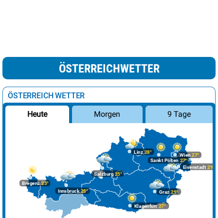
ÖSTERREICHWETTER
ÖSTERREICH WETTER
Morgen
9 Tage
Heute
Linz
28°
Wien
27°
Sankt Pölten
27°
Eisenstadt
29°
Salzburg
25°
Bregenz
25°
Innsbruck
25°
Graz
29°
Klagenfurt
27°