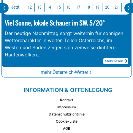
Jetzt
12
13
14
15
16
17
18
19
20
21
22
Viel Sonne, lokale Schauer im SW. 5/20°
Der heutige Nachmittag sorgt weiterhin für sonnigen
Wettercharakter in weiten Teilen Österreichs, im
Westen und Süden zeigen sich zeitweise dichtere
Haufenwolken.
...
Mehr lesen
mehr Österreich-Wetter
INFORMATION & OFFENLEGUNG
Kontakt
Impressum
Datenschutzrichtlinie
Cookie-Liste
AGB