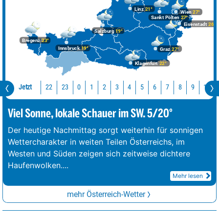
Linz
21°
Wien
27°
Sankt Pölten
27°
Eisenstadt
26°
Salzburg
19°
Bregenz
23°
Innsbruck
19°
Graz
27°
Klagenfurt
22°
Jetzt
22
23
10
0
1
2
3
4
5
6
7
8
9
Viel Sonne, lokale Schauer im SW. 5/20°
Der heutige Nachmittag sorgt weiterhin für sonnigen
Wettercharakter in weiten Teilen Österreichs, im
Westen und Süden zeigen sich zeitweise dichtere
Haufenwolken.
...
Mehr lesen
mehr Österreich-Wetter