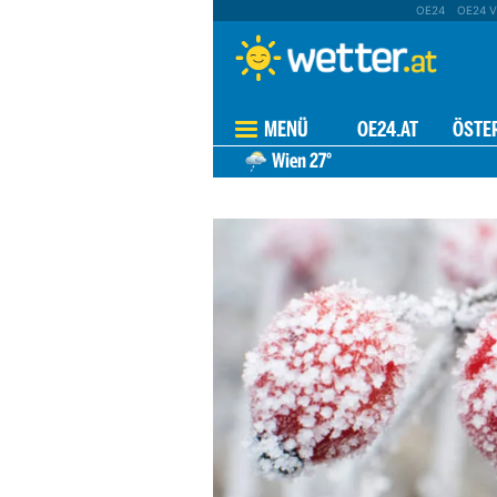
OE24
OE24 V
MENÜ
OE24.AT
ÖSTE
Wien
27°