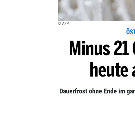
© AFP
ÖST
Minus 21 G
heute 
Dauerfrost ohne Ende im ganz