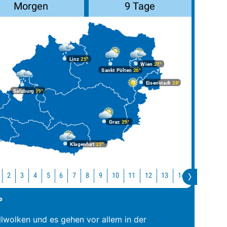
Morgen
9 Tage
Linz
25°
Wien
27°
Sankt Pölten
26°
Eisenstadt
28°
Salzburg
19°
Graz
29°
Klagenfurt
22°
10
11
12
13
14
15
16
2
3
4
5
6
7
8
9
°
llwolken und es gehen vor allem in der