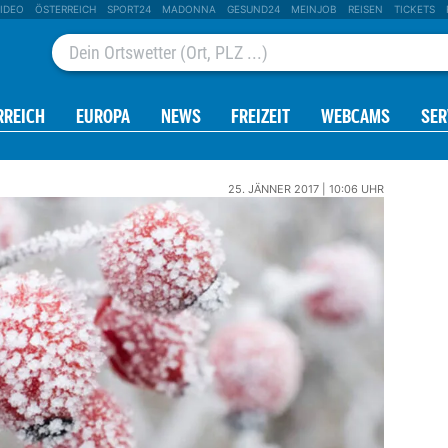
IDEO
ÖSTERREICH
SPORT24
MADONNA
GESUND24
MEINJOB
REISEN
TICKETS
RREICH
EUROPA
NEWS
FREIZEIT
WEBCAMS
SER
25. JÄNNER 2017 | 10:06 UHR