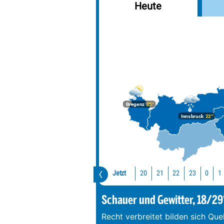
Heute
Bregenz
25°
Innsbruck
22°
Jetzt
20
21
22
23
0
1
Schauer und Gewitter, 18/29
Recht verbreitet bilden sich Que