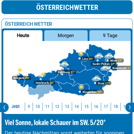
ÖSTERREICHWETTER
ÖSTERREICH WETTER
Morgen
9 Tage
Heute
Linz
26°
Wien
27°
Sankt Pölten
27°
Eisenstadt
27°
Salzburg
27°
Bregenz
26°
Innsbruck
22°
Graz
27°
Klagenfurt
25°
Jetzt
10
11
12
13
14
15
16
17
18
19
9
Viel Sonne, lokale Schauer im SW. 5/20°
Der heutige Nachmittag sorgt weiterhin für sonnigen