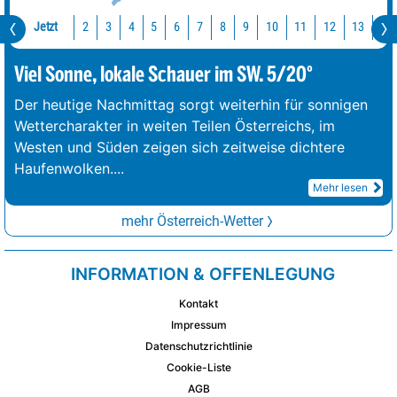
Jetzt
10
11
12
13
14
2
3
4
5
6
7
8
9
Viel Sonne, lokale Schauer im SW. 5/20°
Der heutige Nachmittag sorgt weiterhin für sonnigen
Wettercharakter in weiten Teilen Österreichs, im
Westen und Süden zeigen sich zeitweise dichtere
Haufenwolken.
...
Mehr lesen
mehr Österreich-Wetter
INFORMATION & OFFENLEGUNG
Kontakt
Impressum
Datenschutzrichtlinie
Cookie-Liste
AGB