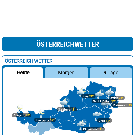
ÖSTERREICHWETTER
ÖSTERREICH WETTER
Morgen
9 Tage
Heute
Linz
22°
Wien
24°
Sankt Pölten
22°
Eisenstadt
23°
Salzburg
18°
Bregenz
18°
Innsbruck
17°
Graz
19°
Klagenfurt
18°