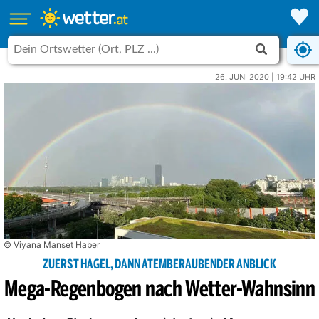
26. JUNI 2020 | 19:42 UHR
© Viyana Manset Haber
ZUERST HAGEL, DANN ATEMBERAUBENDER ANBLICK
Mega-Regenbogen nach Wetter-Wahnsinn