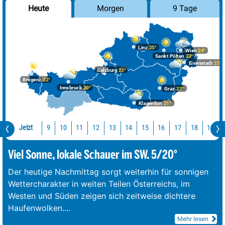
Morgen
9 Tage
Heute
Linz
25°
Wien
24°
Sankt Pölten
23°
Eisenstadt
25°
Salzburg
23°
Bregenz
22°
Innsbruck
20°
Graz
23°
Klagenfurt
21°
Jetzt
10
11
12
13
14
15
16
17
18
19
9
Viel Sonne, lokale Schauer im SW. 5/20°
Der heutige Nachmittag sorgt weiterhin für sonnigen
Wettercharakter in weiten Teilen Österreichs, im
Westen und Süden zeigen sich zeitweise dichtere
Haufenwolken.
...
Mehr lesen