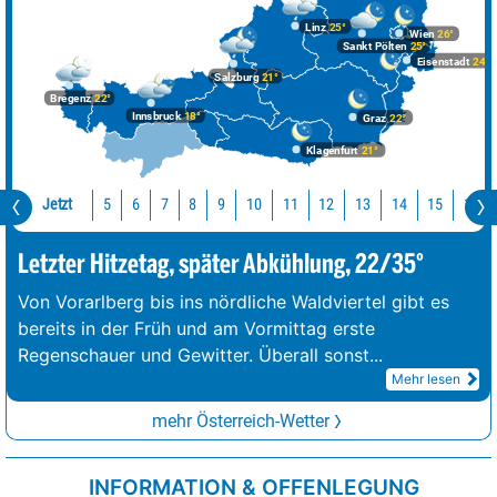
Linz
25°
Wien
26°
Sankt Pölten
25°
Eisenstadt
24°
Salzburg
21°
Bregenz
22°
Innsbruck
18°
Graz
22°
Klagenfurt
21°
Jetzt
10
11
12
13
14
15
16
5
6
7
8
9
Letzter Hitzetag, später Abkühlung, 22/35°
Von Vorarlberg bis ins nördliche Waldviertel gibt es
bereits in der Früh und am Vormittag erste
Regenschauer und Gewitter. Überall sonst
...
Mehr lesen
mehr Österreich-Wetter
INFORMATION & OFFENLEGUNG