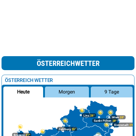
ÖSTERREICHWETTER
ÖSTERREICH WETTER
Morgen
9 Tage
Heute
Linz
28°
Wien
28°
Sankt Pölten
28°
Eisenstadt
29°
Salzburg
28°
Bregenz
27°