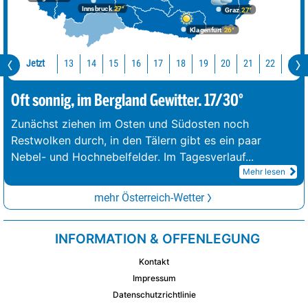
Innsbruck
27°
Graz
27°
Klagenfurt
26°
Jetzt
13
14
15
16
17
18
19
20
21
22
23
Oft sonnig, im Bergland Gewitter. 17/30°
Zunächst ziehen im Osten und Südosten noch
Restwolken durch, in den Tälern gibt es ein paar
Nebel- und Hochnebelfelder. Im Tagesverlauf
...
Mehr lesen
mehr Österreich-Wetter
INFORMATION & OFFENLEGUNG
Kontakt
Impressum
Datenschutzrichtlinie