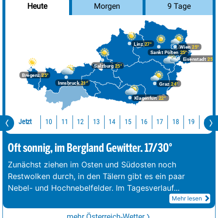
Morgen
9 Tage
Heute
Linz
27°
Wien
25°
Sankt Pölten
25°
Eisenstadt
25°
Salzburg
25°
Bregenz
25°
Innsbruck
21°
Graz
24°
Klagenfurt
22°
Jetzt
10
11
12
13
14
15
16
17
18
19
20
Oft sonnig, im Bergland Gewitter. 17/30°
Zunächst ziehen im Osten und Südosten noch
Restwolken durch, in den Tälern gibt es ein paar
Nebel- und Hochnebelfelder. Im Tagesverlauf
...
Mehr lesen
mehr Österreich-Wetter