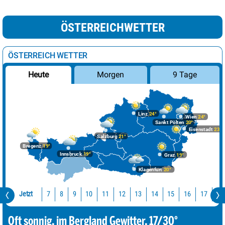
ÖSTERREICHWETTER
ÖSTERREICH WETTER
Morgen
9 Tage
Heute
Linz
24°
Wien
24°
Sankt Pölten
20°
Eisenstadt
23°
Salzburg
21°
Bregenz
19°
Innsbruck
19°
Graz
19°
Klagenfurt
20°
Jetzt
10
11
12
13
14
15
16
17
18
7
8
9
Oft sonnig, im Bergland Gewitter. 17/30°