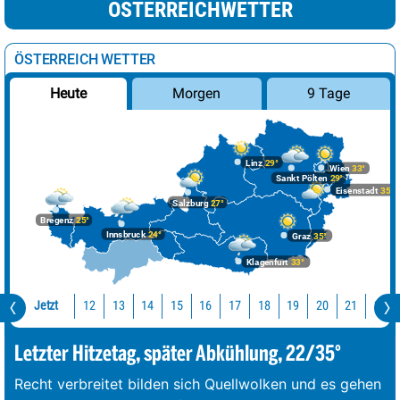
ÖSTERREICHWETTER
ÖSTERREICH WETTER
Morgen
9 Tage
Heute
Linz
29°
Wien
33°
Sankt Pölten
29°
Eisenstadt
35°
Salzburg
27°
Bregenz
25°
Innsbruck
24°
Graz
35°
Klagenfurt
33°
Jetzt
12
13
14
15
16
17
18
19
20
21
22
Letzter Hitzetag, später Abkühlung, 22/35°
Recht verbreitet bilden sich Quellwolken und es gehen