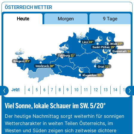
ÖSTERREICH WETTER
Morgen
9 Tage
Heute
Linz
24°
Wien
27°
Sankt Pölten
25°
Eisenstadt
24°
Salzburg
22°
Bregenz
23°
Innsbruck
18°
Graz
22°
Klagenfurt
22°
Jetzt
10
11
12
13
14
15
4
5
6
7
8
9
Viel Sonne, lokale Schauer im SW. 5/20°
Der heutige Nachmittag sorgt weiterhin für sonnigen
Wettercharakter in weiten Teilen Österreichs, im
Westen und Süden zeigen sich zeitweise dichtere