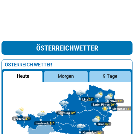
ÖSTERREICHWETTER
ÖSTERREICH WETTER
Morgen
9 Tage
Heute
Linz
28°
Wien
29°
Sankt Pölten
26°
Eisenstadt
31°
Salzburg
22°
Bregenz
27°
Innsbruck
21°
Graz
32°
Klagenfurt
22°