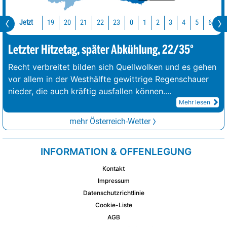
Jetzt
19
20
21
22
23
0
1
2
3
4
5
6
7
Letzter Hitzetag, später Abkühlung, 22/35°
Recht verbreitet bilden sich Quellwolken und es gehen
vor allem in der Westhälfte gewittrige Regenschauer
nieder, die auch kräftig ausfallen können.
...
Mehr lesen
mehr Österreich-Wetter
INFORMATION & OFFENLEGUNG
Kontakt
Impressum
Datenschutzrichtlinie
Cookie-Liste
AGB