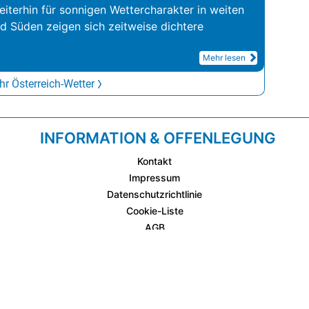
iterhin für sonnigen Wettercharakter in weiten
nd Süden zeigen sich zeitweise dichtere
Mehr lesen
r Österreich-Wetter
INFORMATION & OFFENLEGUNG
Kontakt
Impressum
Datenschutzrichtlinie
Cookie-Liste
AGB
Fixplatzierte Werbemöglichkeiten
AGB für Werbeeinschaltungen
wetter.at Partner (Messstation & WetterCam)
Cookie Einstellungen und Widerruf