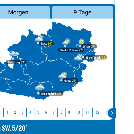
Morgen
9 Tage
Linz
26°
Wien
27°
Sankt Pölten
27°
Eisenstadt
28°
Salzburg
23°
Graz
24°
Klagenfurt
28°
10
11
12
13
14
15
0
1
2
3
4
5
6
7
8
9
m SW. 5/20°