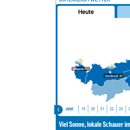
Heute
Bregenz
27°
Innsbruck
20°
Jetzt
19
20
21
22
23
Viel Sonne, lokale Schauer i