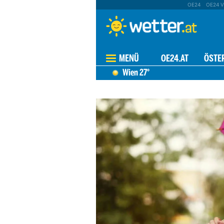
OE24
OE24 V
MENÜ
OE24.AT
ÖSTE
Wien
27°