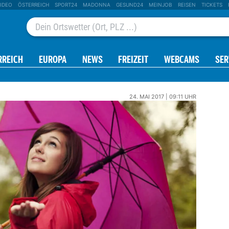
IDEO
ÖSTERREICH
SPORT24
MADONNA
GESUND24
MEINJOB
REISEN
TICKETS
RREICH
EUROPA
NEWS
FREIZEIT
WEBCAMS
SER
24. MAI 2017 | 09:11 UHR