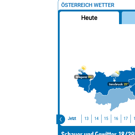
ÖSTERREICH WETTER
Heute
Bregenz
26°
Innsbruck
25°
Jetzt
13
14
15
16
17
Schauer und Gewitter, 18/29