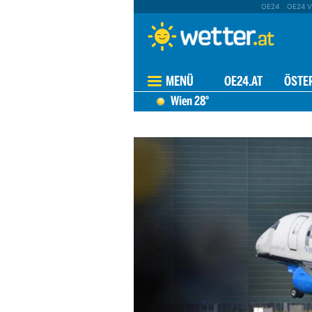
OE24
OE24 V
MENÜ
OE24.AT
ÖSTE
Wien
28°