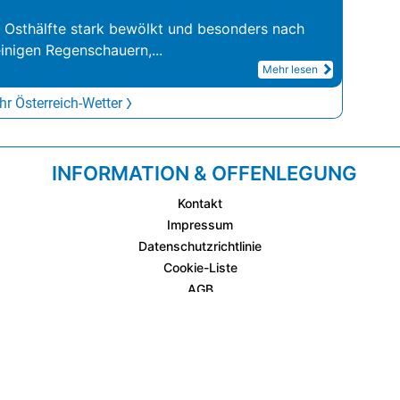
r Osthälfte stark bewölkt und besonders nach
inigen Regenschauern,
...
Mehr lesen
r Österreich-Wetter
INFORMATION & OFFENLEGUNG
Kontakt
Impressum
Datenschutzrichtlinie
Cookie-Liste
AGB
Fixplatzierte Werbemöglichkeiten
AGB für Werbeeinschaltungen
wetter.at Partner (Messstation & WetterCam)
Cookie Einstellungen und Widerruf