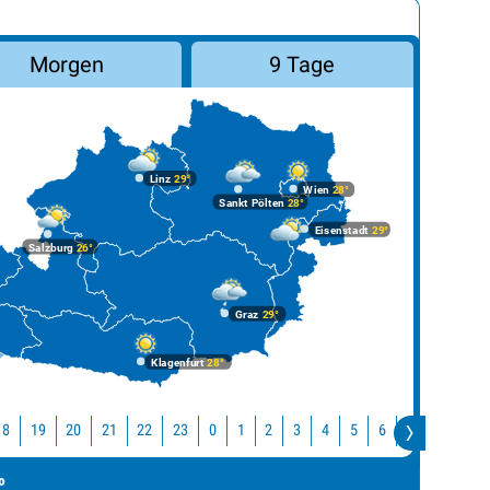
Morgen
9 Tage
Linz
29°
Wien
28°
Sankt Pölten
28°
Eisenstadt
29°
Salzburg
26°
Graz
29°
Klagenfurt
28°
18
19
20
21
22
23
0
1
2
3
4
5
6
7
8
9
°