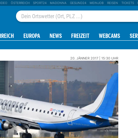
IDEO
ÖSTERREICH
SPORT24
MADONNA
GESUND24
MEINJOB
REISEN
TICKETS
RREICH
EUROPA
NEWS
FREIZEIT
WEBCAMS
SER
20. JÄNNER 2017 | 15:30 UHR