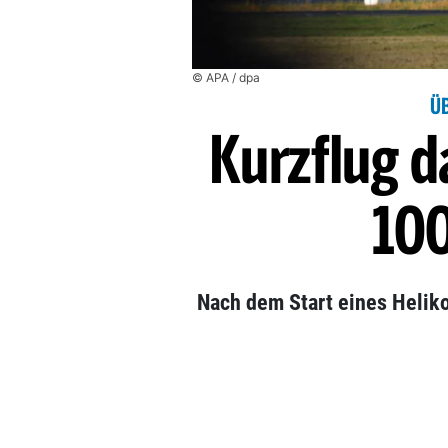
© APA / dpa
Ü
Kurzflug d
10
Nach dem Start eines Heliko