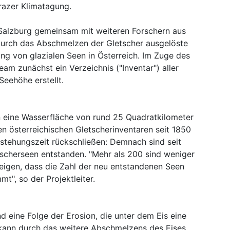
razer Klimatagung.
t Salzburg gemeinsam mit weiteren Forschern aus
durch das Abschmelzen der Gletscher ausgelöste
ng von glazialen Seen in Österreich. Im Zuge des
eam zunächst ein Verzeichnis ("Inventar") aller
eehöhe erstellt.
n eine Wasserfläche von rund 25 Quadratkilometer
n österreichischen Gletscherinventaren seit 1850
tstehungszeit rückschließen: Demnach sind seit
tscherseen entstanden. "Mehr als 200 sind weniger
zeigen, dass die Zahl der neu entstandenen Seen
t", so der Projektleiter.
d eine Folge der Erosion, die unter dem Eis eine
 kann durch das weitere Abschmelzens des Eises