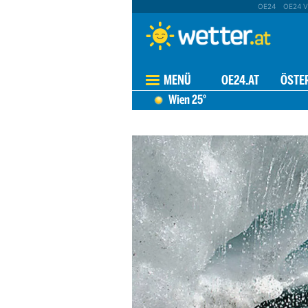
OE24
OE24 V
MENÜ
OE24.AT
ÖSTE
Wien
25°