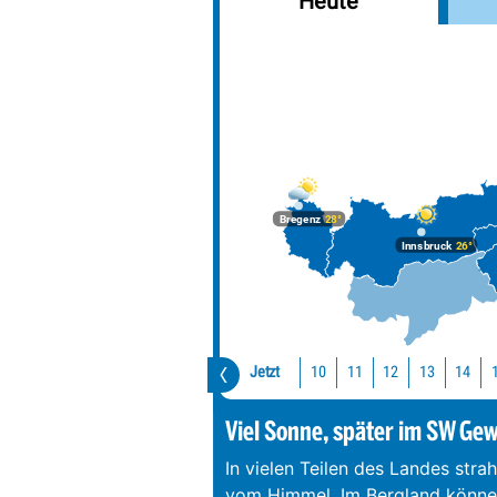
Heute
Bregenz
28°
Innsbruck
26°
Jetzt
10
11
12
13
14
Viel Sonne, später im SW Gewi
In vielen Teilen des Landes stra
vom Himmel. Im Bergland können