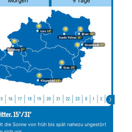
Morgen
9 Tage
Linz
28°
Wien
27°
Sankt Pölten
26°
Eisenstadt
27°
Salzburg
27°
Graz
25°
Klagenfurt
25°
15
16
17
18
19
20
21
22
23
0
1
2
3
4
5
tter. 15°/31°
hlt die Sonne von früh bis spät nahezu ungestört
 sich vor
...