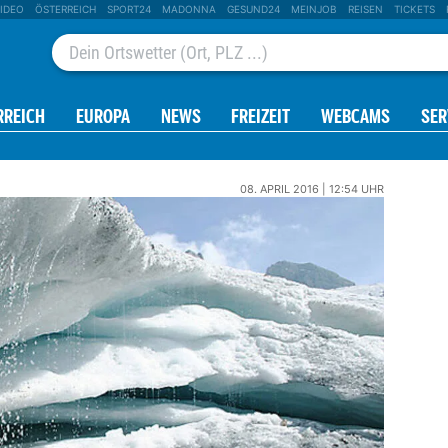
IDEO
ÖSTERREICH
SPORT24
MADONNA
GESUND24
MEINJOB
REISEN
TICKETS
RREICH
EUROPA
NEWS
FREIZEIT
WEBCAMS
SER
08. APRIL 2016 | 12:54 UHR