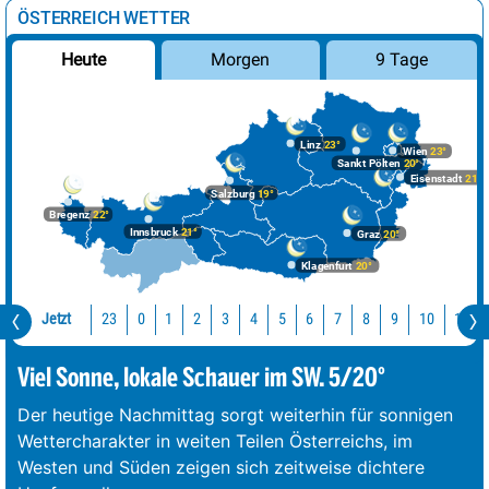
ÖSTERREICH WETTER
Morgen
9 Tage
Heute
Linz
23°
Wien
23°
Sankt Pölten
20°
Eisenstadt
21°
Salzburg
19°
Bregenz
22°
Innsbruck
21°
Graz
20°
Klagenfurt
20°
Jetzt
23
10
11
0
1
2
3
4
5
6
7
8
9
Viel Sonne, lokale Schauer im SW. 5/20°
Der heutige Nachmittag sorgt weiterhin für sonnigen
Wettercharakter in weiten Teilen Österreichs, im
Westen und Süden zeigen sich zeitweise dichtere