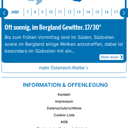
Jetzt
10
11
12
13
14
15
16
17
18
7
8
9
Oft sonnig, im Bergland Gewitter. 17/30°
Bis zum frühen Vormittag sind im Süden, Südosten
sowie im Bergland einige Wolken anzutreffen, dabei ist
besonders im Südosten mit ein
...
Mehr lesen
mehr Österreich-Wetter
INFORMATION & OFFENLEGUNG
Kontakt
Impressum
Datenschutzrichtlinie
Cookie-Liste
AGB