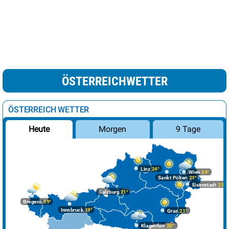
ÖSTERREICHWETTER
ÖSTERREICH WETTER
Morgen
9 Tage
Heute
Linz
24°
Wien
24°
Sankt Pölten
21°
Eisenstadt
23°
Salzburg
21°
Bregenz
19°
Innsbruck
19°
Graz
21°
Klagenfurt
20°