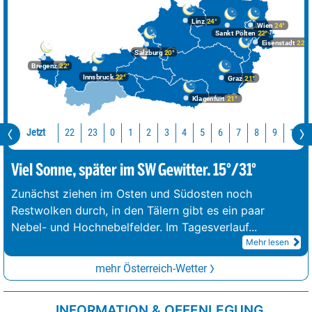
Linz
24°
Wien
24°
Sankt Pölten
22°
Eisenstadt
22°
Salzburg
20°
Bregenz
22°
Innsbruck
22°
Graz
21°
Klagenfurt
21°
Jetzt
22
23
10
0
1
2
3
4
5
6
7
8
9
Viel Sonne, später im SW Gewitter. 15°/31°
Zunächst ziehen im Osten und Südosten noch
Restwolken durch, in den Tälern gibt es ein paar
Nebel- und Hochnebelfelder. Im Tagesverlauf
...
Mehr lesen
mehr Österreich-Wetter
INFORMATION & OFFENLEGUNG