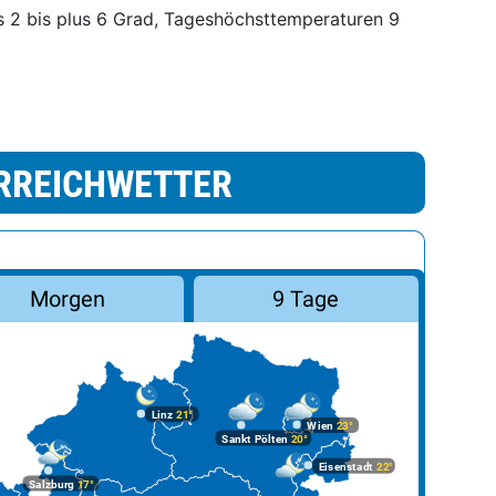
 2 bis plus 6 Grad, Tageshöchsttemperaturen 9
RREICHWETTER
Morgen
9 Tage
Linz
21°
Wien
23°
Sankt Pölten
20°
Eisenstadt
22°
Salzburg
17°