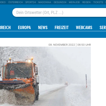
IDEO
ÖSTERREICH
SPORT24
MADONNA
GESUND24
MEINJOB
REISEN
TICKETS
RREICH
EUROPA
NEWS
FREIZEIT
WEBCAMS
SER
09. NOVEMBER 2022 | 06:50 UHR