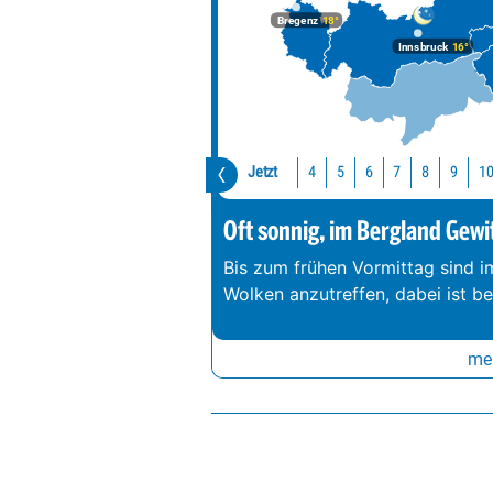
Bregenz
18°
Innsbruck
16°
Jetzt
1
4
5
6
7
8
9
Oft sonnig, im Bergland Gewi
Bis zum frühen Vormittag sind 
Wolken anzutreffen, dabei ist b
meh