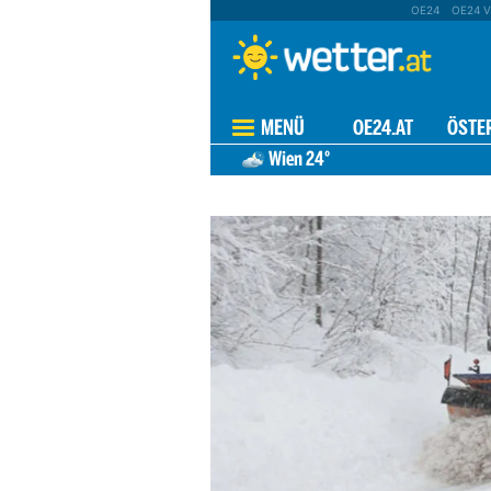
OE24
OE24 V
MENÜ
OE24.AT
ÖSTE
Wien
24°