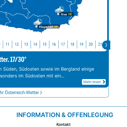
Graz
19°
Klagenfurt
18°
0
11
12
13
14
15
16
17
18
19
20
21
22
23
tter. 17/30°
im Süden, Südosten sowie im Bergland einige
esonders im Südosten mit ein
...
Mehr lesen
r Österreich-Wetter
INFORMATION & OFFENLEGUNG
Kontakt