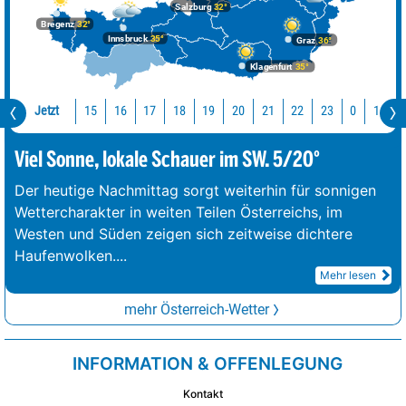
Salzburg
32°
Bregenz
32°
Innsbruck
35°
Graz
36°
Klagenfurt
35°
Jetzt
15
16
17
18
19
20
21
22
23
0
1
2
Viel Sonne, lokale Schauer im SW. 5/20°
Der heutige Nachmittag sorgt weiterhin für sonnigen
Wettercharakter in weiten Teilen Österreichs, im
Westen und Süden zeigen sich zeitweise dichtere
Haufenwolken.
...
Mehr lesen
mehr Österreich-Wetter
INFORMATION & OFFENLEGUNG
Kontakt