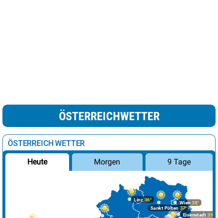
ÖSTERREICHWETTER
ÖSTERREICH WETTER
Morgen
9 Tage
Heute
Linz
36°
Wien
38°
Sankt Pölten
37°
Eisenstadt
39°