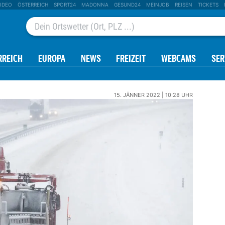
IDEO
ÖSTERREICH
SPORT24
MADONNA
GESUND24
MEINJOB
REISEN
TICKETS
RREICH
EUROPA
NEWS
FREIZEIT
WEBCAMS
SER
15. JÄNNER 2022 | 10:28 UHR