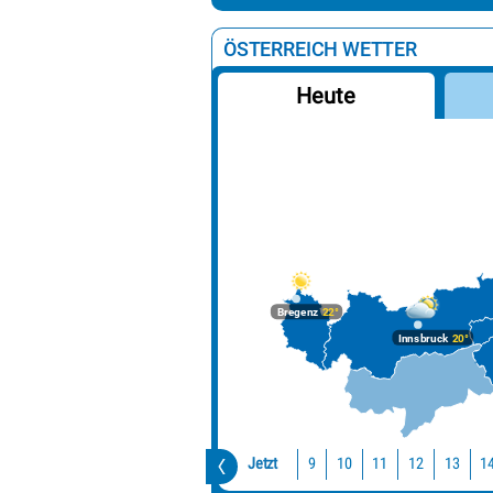
ÖSTERREICH WETTER
Heute
Bregenz
22°
Innsbruck
20°
Jetzt
10
11
12
13
1
9