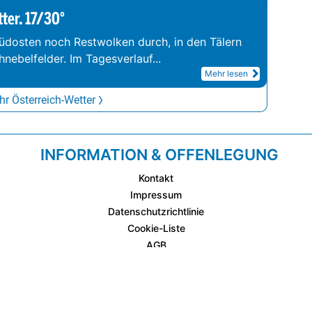
tter. 17/30°
üdosten noch Restwolken durch, in den Tälern
hnebelfelder. Im Tagesverlauf
...
Mehr lesen
r Österreich-Wetter
INFORMATION & OFFENLEGUNG
Kontakt
Impressum
Datenschutzrichtlinie
Cookie-Liste
AGB
Fixplatzierte Werbemöglichkeiten
AGB für Werbeeinschaltungen
wetter.at Partner (Messstation & WetterCam)
Cookie Einstellungen und Widerruf