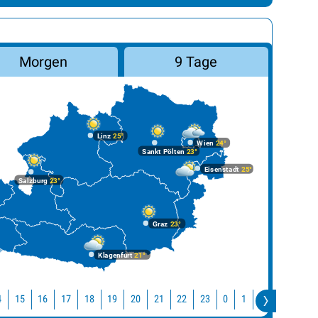
Morgen
9 Tage
Linz
25°
Wien
24°
Sankt Pölten
23°
Eisenstadt
25°
Salzburg
23°
Graz
23°
Klagenfurt
21°
4
15
16
17
18
19
20
21
22
23
0
1
2
3
4