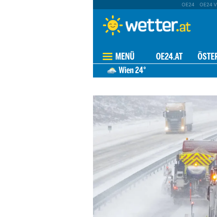
OE24
OE24 V
MENÜ
OE24.AT
ÖSTE
Wien
24°