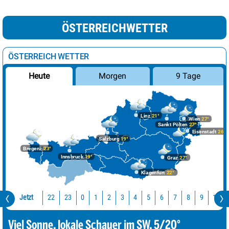
ÖSTERREICHWETTER
ÖSTERREICH WETTER
Morgen
9 Tage
Heute
Linz
21°
Wien
27°
Sankt Pölten
27°
Eisenstadt
26°
Salzburg
19°
Bregenz
23°
Innsbruck
19°
Graz
27°
Klagenfurt
22°
Jetzt
22
23
10
0
1
2
3
4
5
6
7
8
9
Viel Sonne, lokale Schauer im SW. 5/20°