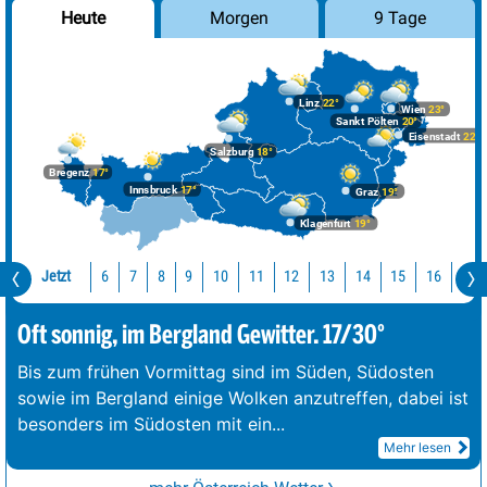
Morgen
9 Tage
Heute
Linz
22°
Wien
23°
Sankt Pölten
20°
Eisenstadt
22°
Salzburg
18°
Bregenz
17°
Innsbruck
17°
Graz
19°
Klagenfurt
19°
Jetzt
10
11
12
13
14
15
16
17
6
7
8
9
Oft sonnig, im Bergland Gewitter. 17/30°
Bis zum frühen Vormittag sind im Süden, Südosten
sowie im Bergland einige Wolken anzutreffen, dabei ist
besonders im Südosten mit ein
...
Mehr lesen