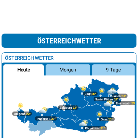
ÖSTERREICHWETTER
ÖSTERREICH WETTER
Morgen
9 Tage
Heute
Linz
25°
Wien
24°
Sankt Pölten
23°
Eisenstadt
25°
Salzburg
23°
Bregenz
22°
Innsbruck
20°
Graz
23°
Klagenfurt
21°