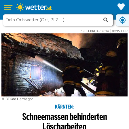
19. FEBRUAR 2014 | 10:35 UHR
© BFKdo Hermagor
KÄRNTEN:
Schneemassen behinderten
Löscharbeiten