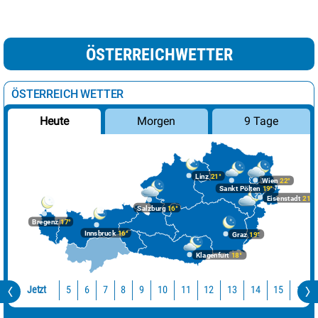
ÖSTERREICHWETTER
ÖSTERREICH WETTER
Morgen
9 Tage
Heute
Linz
21°
Wien
22°
Sankt Pölten
19°
Eisenstadt
21°
Salzburg
16°
Bregenz
17°
Innsbruck
16°
Graz
19°
Klagenfurt
18°
Jetzt
10
11
12
13
14
15
16
5
6
7
8
9