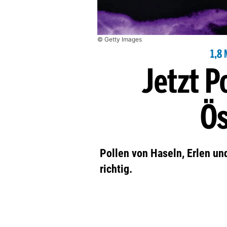
© Getty Images
1,8
Jetzt P
Ös
Pollen von Haseln, Erlen und
richtig.