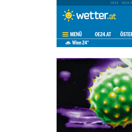
OE24
OE24 V
MENÜ
OE24.AT
ÖSTE
Wien
24°