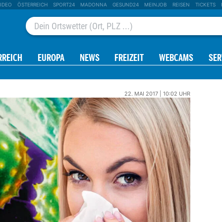
IDEO
ÖSTERREICH
SPORT24
MADONNA
GESUND24
MEINJOB
REISEN
TICKETS
RREICH
EUROPA
NEWS
FREIZEIT
WEBCAMS
SER
22. MAI 2017 | 10:02 UHR