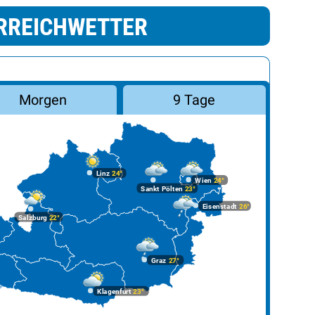
RREICHWETTER
Morgen
9 Tage
Linz
24°
Wien
24°
Sankt Pölten
23°
Eisenstadt
26°
Salzburg
22°
Graz
27°
Klagenfurt
23°