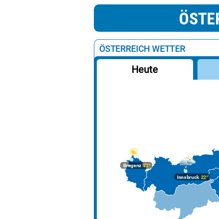
ÖSTE
ÖSTERREICH WETTER
Heute
Bregenz
22°
Innsbruck
22°