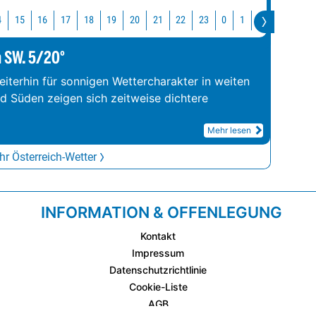
4
15
16
17
18
19
20
21
22
23
0
1
2
3
4
m SW. 5/20°
iterhin für sonnigen Wettercharakter in weiten
nd Süden zeigen sich zeitweise dichtere
Mehr lesen
r Österreich-Wetter
INFORMATION & OFFENLEGUNG
Kontakt
Impressum
Datenschutzrichtlinie
Cookie-Liste
AGB