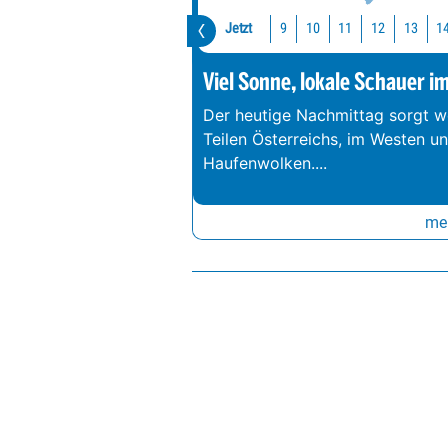
Jetzt
10
11
12
13
1
9
Viel Sonne, lokale Schauer i
Der heutige Nachmittag sorgt we
Teilen Österreichs, im Westen u
Haufenwolken.
...
meh