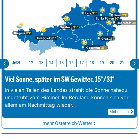
Linz
30°
Wien
29°
Sankt Pölten
30°
Eisenstadt
30°
Salzburg
30°
Bregenz
29°
Innsbruck
31°
Graz
29°
Klagenfurt
28°
Jetzt
12
13
14
15
16
17
18
19
20
21
22
Viel Sonne, später im SW Gewitter. 15°/31°
In vielen Teilen des Landes strahlt die Sonne nahezu
ungetrübt vom Himmel. Im Bergland können sich vor
allem am Nachmittag wieder
...
Mehr lesen
mehr Österreich-Wetter