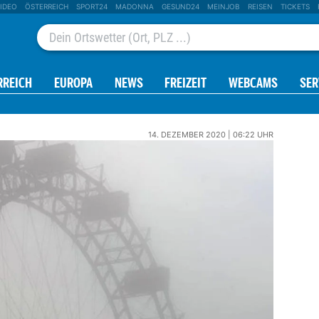
IDEO
ÖSTERREICH
SPORT24
MADONNA
GESUND24
MEINJOB
REISEN
TICKETS
RREICH
EUROPA
NEWS
FREIZEIT
WEBCAMS
SER
14. DEZEMBER 2020 | 06:22 UHR