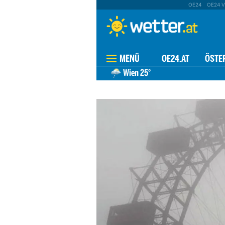
OE24
OE24 V
MENÜ
OE24.AT
ÖSTE
Wien
25°