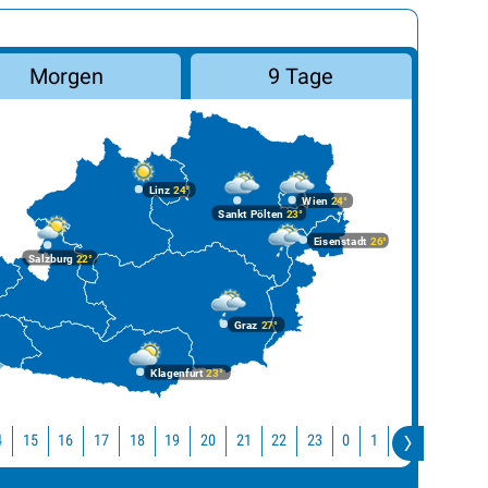
Morgen
9 Tage
Linz
24°
Wien
24°
Sankt Pölten
23°
Eisenstadt
26°
Salzburg
22°
Graz
27°
Klagenfurt
23°
4
15
16
17
18
19
20
21
22
23
0
1
2
3
4