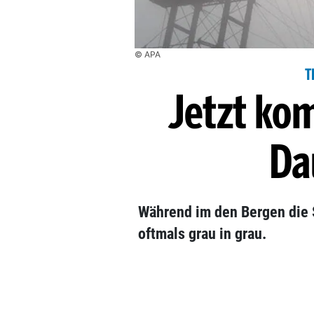
© APA
T
Jetzt ko
Da
Während im den Bergen die S
oftmals grau in grau.