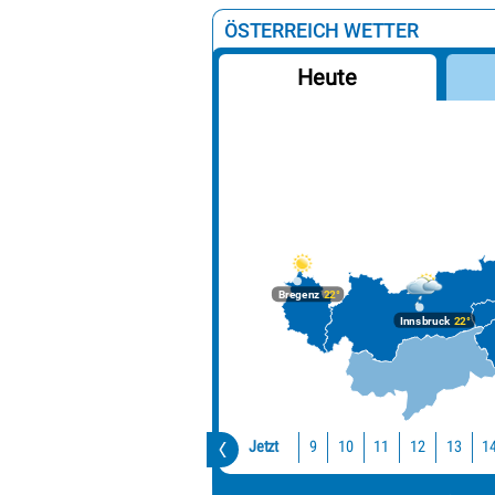
ÖSTERREICH WETTER
Heute
Bregenz
22°
Innsbruck
22°
Jetzt
10
11
12
13
1
9