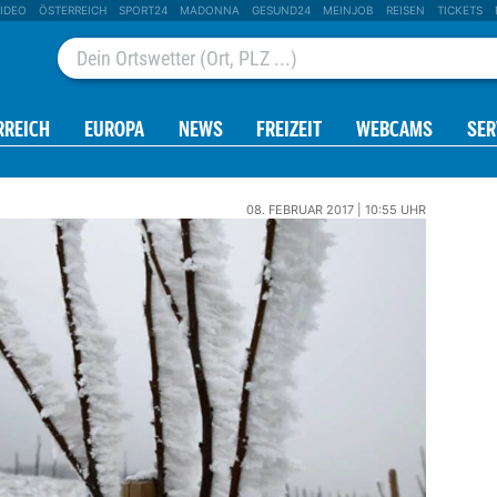
IDEO
ÖSTERREICH
SPORT24
MADONNA
GESUND24
MEINJOB
REISEN
TICKETS
RREICH
EUROPA
NEWS
FREIZEIT
WEBCAMS
SER
08. FEBRUAR 2017 | 10:55 UHR