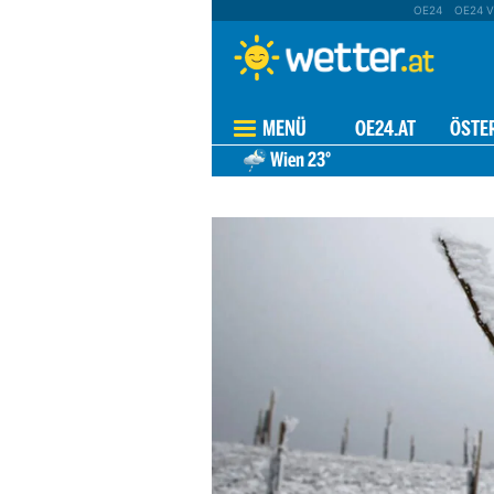
OE24
OE24 V
MENÜ
OE24.AT
ÖSTE
Wien
23°