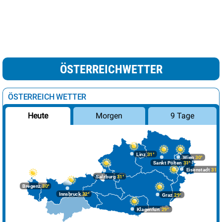
ÖSTERREICHWETTER
ÖSTERREICH WETTER
Morgen
9 Tage
Heute
Linz
31°
Wien
30°
Sankt Pölten
31°
Eisenstadt
31°
Salzburg
31°
Bregenz
30°
Innsbruck
32°
Graz
29°
Klagenfurt
29°