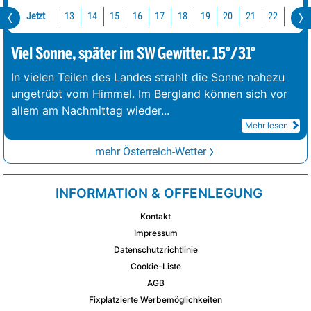
Jetzt
13
14
15
16
17
18
19
20
21
22
23
Viel Sonne, später im SW Gewitter. 15°/31°
In vielen Teilen des Landes strahlt die Sonne nahezu
ungetrübt vom Himmel. Im Bergland können sich vor
allem am Nachmittag wieder
...
Mehr lesen
mehr Österreich-Wetter
INFORMATION & OFFENLEGUNG
Kontakt
Impressum
Datenschutzrichtlinie
Cookie-Liste
AGB
Fixplatzierte Werbemöglichkeiten