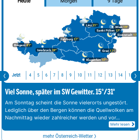
Morgen
9 Tage
Heute
Linz
21°
Wien
19°
Sankt Pölten
17°
Eisenstadt
17°
Salzburg
17°
Bregenz
21°
Innsbruck
19°
Graz
17°
Klagenfurt
17°
Jetzt
10
11
12
13
14
15
4
5
6
7
8
9
Viel Sonne, später im SW Gewitter. 15°/31°
Am Sonntag scheint die Sonne vielerorts ungestört.
Lediglich über den Bergen können die Quellwolken am
Nachmittag wieder zahlreicher werden und vor
...
Mehr lesen
mehr Österreich-Wetter