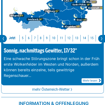
Linz
20°
Wien
21°
Sankt Pölten
18°
Eisenstadt
20°
Salzburg
23°
Bregenz
24°
Innsbruck
18°
Graz
19°
Klagenfurt
19°
Jetzt
10
11
12
13
14
15
16
5
6
7
8
9
Sonnig, nachmittags Gewitter, 17/32°
Eine schwache Störungszone bringt schon in der Früh
erste Wolkenfelder im Westen und Norden, außerdem
können bereits einzelne, teils gewittrige
Regenschauer
...
Mehr lesen
mehr Österreich-Wetter
INFORMATION & OFFENLEGUNG