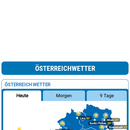
ÖSTERREICHWETTER
ÖSTERREICH WETTER
Morgen
9 Tage
Heute
Linz
30°
Wien
28°
Sankt Pölten
29°
Eisenstadt
29°