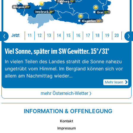
Salzburg
29°
Bregenz
29°
Innsbruck
29°
Graz
27°
Klagenfurt
26°
Jetzt
11
12
13
14
15
16
17
18
19
20
21
Viel Sonne, später im SW Gewitter. 15°/31°
In vielen Teilen des Landes strahlt die Sonne nahezu
ungetrübt vom Himmel. Im Bergland können sich vor
allem am Nachmittag wieder
...
Mehr lesen
mehr Österreich-Wetter
INFORMATION & OFFENLEGUNG
Kontakt
Impressum