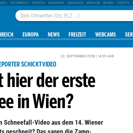
IDEO
ÖSTERREICH
SPORT24
MADONNA
GESUND24
MEINJOB
REISEN
TICKETS
RREICH
EUROPA
NEWS
FREIZEIT
WEBCAMS
SER
22. SEPTEMBER 2018 | 14:35 UHR
EPORTER SCHICKT VIDEO
lt hier der erste
ee in Wien?
in Schneefall-Video aus dem 14. Wiener
its geschneit? Das sagen die Zamg-