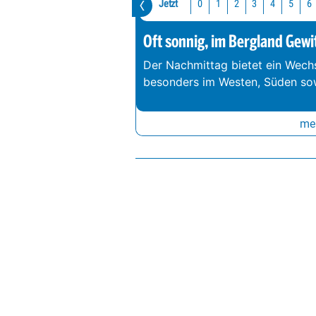
Jetzt
0
1
2
3
4
5
6
Oft sonnig, im Bergland Gewi
Der Nachmittag bietet ein Wechs
besonders im Westen, Süden so
meh