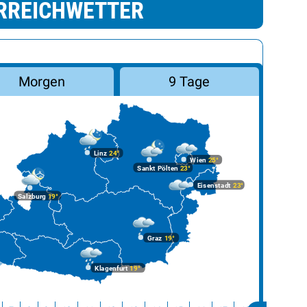
RREICHWETTER
Morgen
9 Tage
Linz
24°
Wien
25°
Sankt Pölten
23°
Eisenstadt
23°
Salzburg
19°
Graz
19°
Klagenfurt
19°