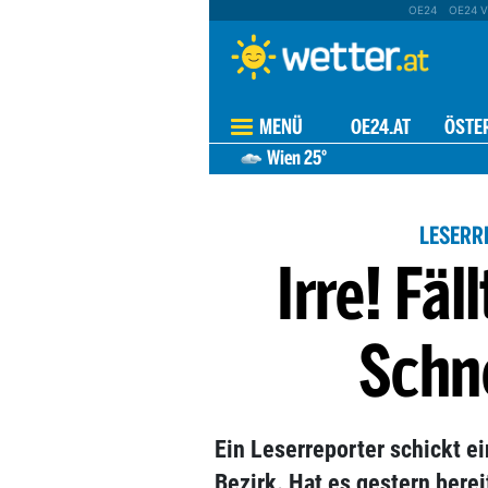
OE24
OE24 V
MENÜ
OE24.AT
ÖSTE
Wien
25°
LESERR
Irre! Fäl
Schn
Ein Leserreporter schickt e
Bezirk. Hat es gestern bere