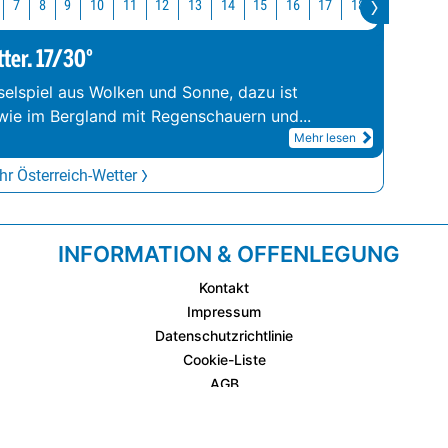
10
11
12
13
14
15
16
17
18
19
20
7
8
9
tter. 17/30°
elspiel aus Wolken und Sonne, dazu ist
wie im Bergland mit Regenschauern und
...
Mehr lesen
r Österreich-Wetter
INFORMATION & OFFENLEGUNG
Kontakt
Impressum
Datenschutzrichtlinie
Cookie-Liste
AGB
Fixplatzierte Werbemöglichkeiten
AGB für Werbeeinschaltungen