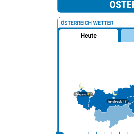
ÖSTE
ÖSTERREICH WETTER
Heute
Bregenz
21°
Innsbruck
18°