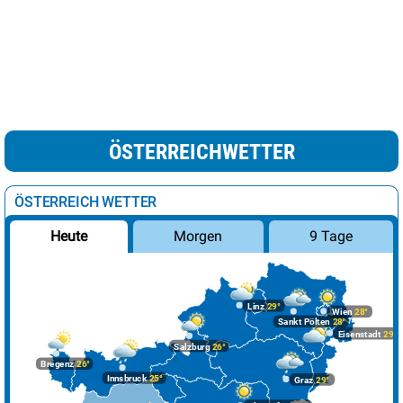
ÖSTERREICHWETTER
ÖSTERREICH WETTER
Morgen
9 Tage
Heute
Linz
29°
Wien
28°
Sankt Pölten
28°
Eisenstadt
29°
Salzburg
26°
Bregenz
26°
Innsbruck
25°
Graz
29°