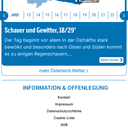
Klagenfurt
28°
Jetzt
13
14
15
16
17
18
19
20
21
22
23
Schauer und Gewitter, 18/29°
Der Tag beginnt vor allem in der Osthälfte stark
bewölkt und besonders nach Osten und Süden kommt
es zu einigen Regenschauern,
...
Mehr lesen
mehr Österreich-Wetter
INFORMATION & OFFENLEGUNG
Kontakt
Impressum
Datenschutzrichtlinie
Cookie-Liste
AGB